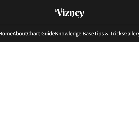
Home
About
Chart Guide
Knowledge Base
Tips & Tricks
Galler