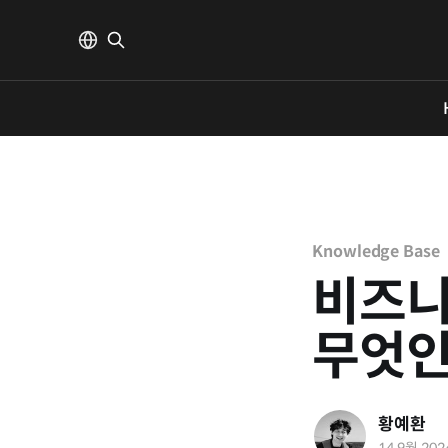
Knowledge Base
비즈니
무엇
황예환