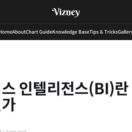
Home
About
Chart Guide
Knowledge Base
Tips & Tricks
Galler
스 인텔리전스(BI)란
인가