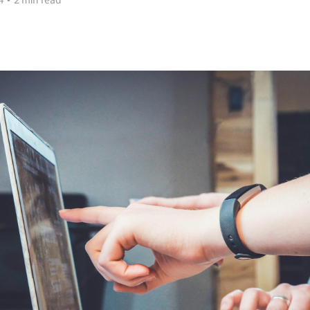
4
•
2 min read