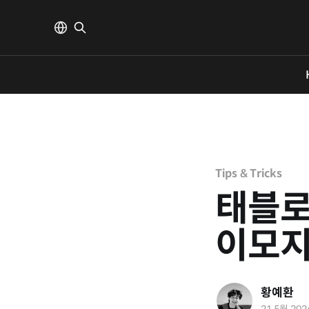
Tips & Tricks
태블로
이모지
황예환