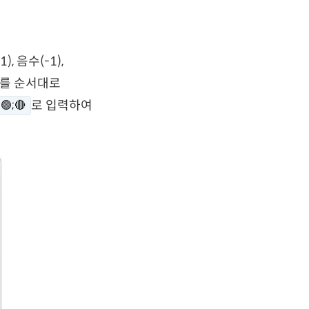
 음수(-1),
)를 순서대로
로 입력하여
🟢;🔴