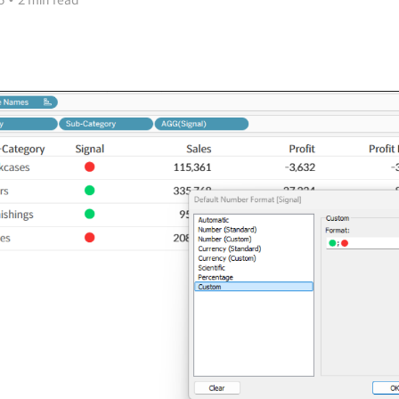
6
•
2 min read