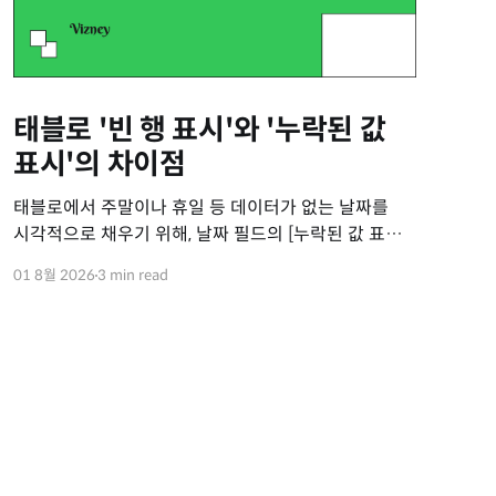
태블로 '빈 행 표시'와 '누락된 값
표시'의 차이점
태블로에서 주말이나 휴일 등 데이터가 없는 날짜를
시각적으로 채우기 위해, 날짜 필드의 [누락된 값 표시]
나 상단 메뉴의 [빈 행 표시]를 활성화하곤 합니다.
01 8월 2026
3 min read
하지만 막상 기능을 켜도 달력의 1일부터 말일까지 꽉
채워지지 않아 답답했던 경험이 있으실 겁니다. 가장
먼저 이해해야 할 공통 원칙은, 태블로는 무조건 달력
기준(1일~말일)