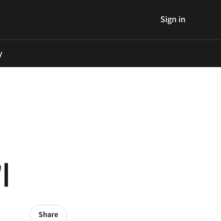
Sign in
y
기
Share