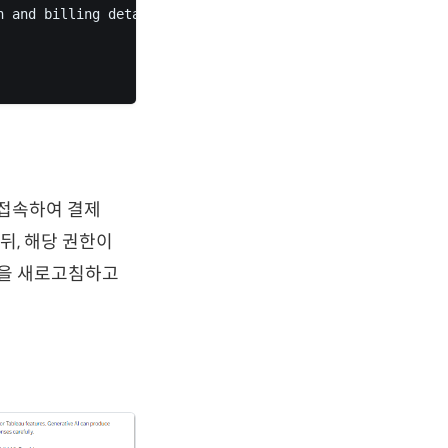
 and billing details.", 

뉴에 접속하여 결제
뒤, 해당 권한이
면을 새로고침하고