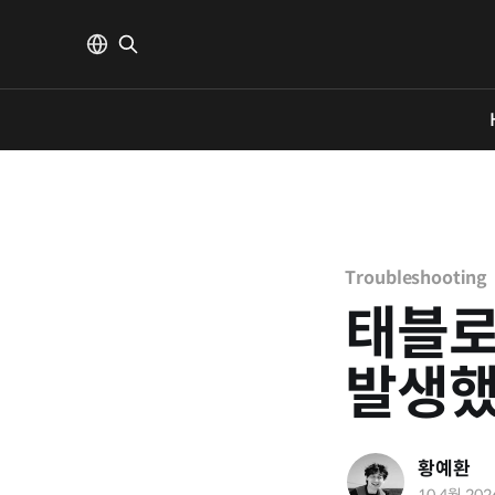
Troubleshooting
태블로
발생했
황예환