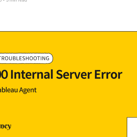
6
•
3 min read