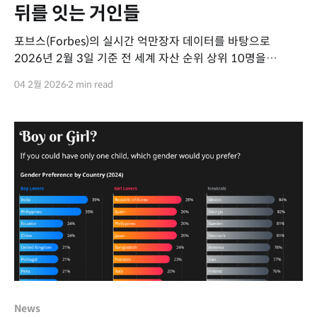
뒤를 잇는 거인들
포브스(Forbes)의 실시간 억만장자 데이터를 바탕으로
2026년 2월 3일 기준 전 세계 자산 순위 상위 10명을
시각화했습니다. 가장 눈에 띄는 점은 단연 일론 머스크의
04 2월 2026
2 min read
독주입니다. 그의 자산은 약 7,680억 달러(한화 약 1,114조
원)로, 2위인 래리 페이지와의 격차를 2배 이상 벌리며 '슈퍼
리치'들
News